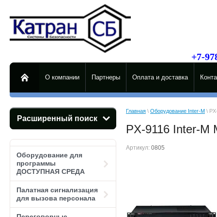
125
пр-д С
e-
+7-97
О компании
Партнеры
Оплата и доставка
Конта
Главная
 \ 
Оборудование Inter-M
 \ P
Расширенный поиск
PX-9116 Inter-M
Артикул:
0805
Оборудование для
программы
ДОСТУПНАЯ СРЕДА
Палатная сигнализация
для вызова персонала
Переговорные