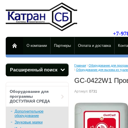
125
пр-д С
e-
+7-97
О компании
Партнеры
Оплата и доставка
Конта
Главная
 \ 
Оборудование для прог
Расширенный поиск
\ 
Оборудование для вызова из туал
GC-0422W1 Пров
Оборудование для
Артикул:
0731
программы
ДОСТУПНАЯ СРЕДА
Дополнительное
оборудование
Звуковые маяки