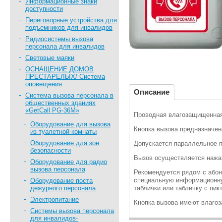
Информационные знаки
доступности
Переговорные устройства для
подъемников для инвалидов
Радиосистемы вызова
персонала для инвалидов
Световые маяки
ОСНАЩЕНИЕ ДОМОВ
ПРЕСТАРЕЛЫХ/ Система
оповещения
Описание
Система вызова персонала в
общественных зданиях
«GetCall PG-36M»
Проводная влагозащищенная 
Оборудование для вызова
Кнопка вызова предназначен
из туалетной комнаты
Оборудование для зон
Допускается параллельное п
безопасности
Вызов осуществляется нажат
Оборудование для радио
вызова персонала
Рекомендуется рядом с абон
специальную информационну
Оборудование поста
дежурного персонала
таблички или табличку с пи
Электропитание
Кнопка вызова имеют влагоз
Системы вызова персонала
для инвалидов-